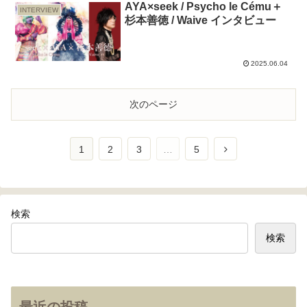
AYA×seek / Psycho le Cému＋
INTERVIEW
杉本善徳 / Waive インタビュー
2025.06.04
次のページ
1
2
3
…
5
検索
検索
最近の投稿