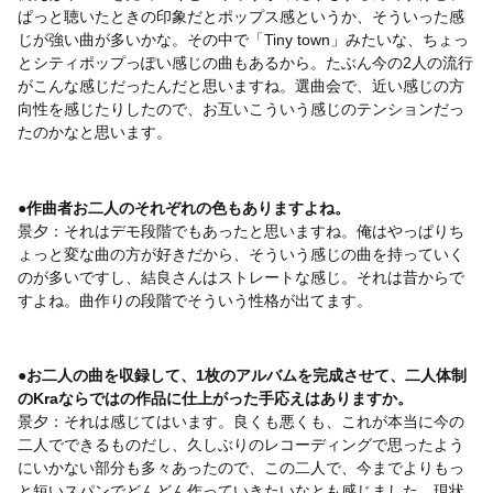
ぱっと聴いたときの印象だとポップス感というか、そういった感
じが強い曲が多いかな。その中で「Tiny town」みたいな、ちょっ
とシティポップっぽい感じの曲もあるから。たぶん今の2人の流行
がこんな感じだったんだと思いますね。選曲会で、近い感じの方
向性を感じたりしたので、お互いこういう感じのテンションだっ
たのかなと思います。
●作曲者お二人のそれぞれの色もありますよね。
景夕：それはデモ段階でもあったと思いますね。俺はやっぱりち
ょっと変な曲の方が好きだから、そういう感じの曲を持っていく
のが多いですし、結良さんはストレートな感じ。それは昔からで
すよね。曲作りの段階でそういう性格が出てます。
●お二人の曲を収録して、1枚のアルバムを完成させて、二人体制
のKraならではの作品に仕上がった手応えはありますか。
景夕：それは感じてはいます。良くも悪くも、これが本当に今の
二人でできるものだし、久しぶりのレコーディングで思ったよう
にいかない部分も多々あったので、この二人で、今までよりもっ
と短いスパンでどんどん作っていきたいなとも感じました。現状