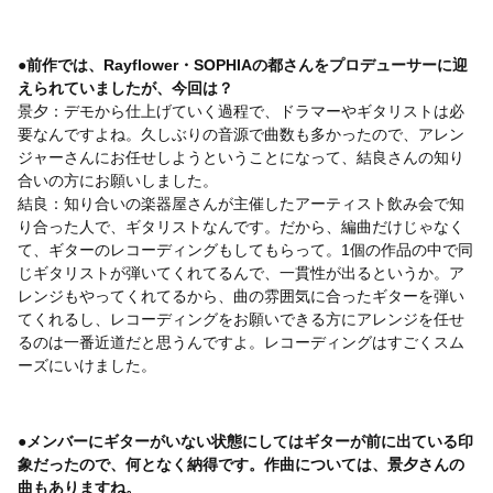
●前作では、Rayflower・SOPHIAの都さんをプロデューサーに迎
えられていましたが、今回は？
景夕：デモから仕上げていく過程で、ドラマーやギタリストは必
要なんですよね。久しぶりの音源で曲数も多かったので、アレン
ジャーさんにお任せしようということになって、結良さんの知り
合いの方にお願いしました。
結良：知り合いの楽器屋さんが主催したアーティスト飲み会で知
り合った人で、ギタリストなんです。だから、編曲だけじゃなく
て、ギターのレコーディングもしてもらって。1個の作品の中で同
じギタリストが弾いてくれてるんで、一貫性が出るというか。ア
レンジもやってくれてるから、曲の雰囲気に合ったギターを弾い
てくれるし、レコーディングをお願いできる方にアレンジを任せ
るのは一番近道だと思うんですよ。レコーディングはすごくスム
ーズにいけました。
●メンバーにギターがいない状態にしてはギターが前に出ている印
象だったので、何となく納得です。作曲については、景夕さんの
曲もありますね。