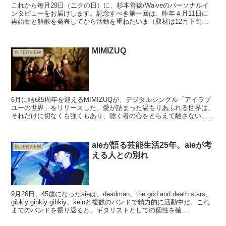
これから毎月29日（ニクの日）に、杉本善徳/Waiveのパーソナルイ
ンタビューをお届けします。記念すべき第一回は、昨年４月11日に
再始動と解散を発表してから活動を重ねたいま（取材は12月下旬）
の心境をおうかがいしました。日本武道館での解散ラ...
MIMIZUQ
INTERVIEW
6月に結成5周年を迎えるMIMIZUQが、デジタルシングル「アイラブ
ユーの世界」をリリースした。愛が詰まった温もりあふれる世界は、
それだけに切なくも強くもあり、聴く者の心をとらえて離さない。歌
やサウンドとともに、そのスケール感を味わえるMV...
aieが語る芸能生活25年。aieが考
INTERVIEW
える人との別れ
9月26日、45歳になったaieは、deadman、the god and death stars、
gibkiy gibkiy gibkiy、keinと複数のバンドで精力的に活動中だ。これ
までのバンドを振り返ると、ギタリストとしての個性を確...