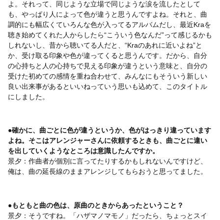
よ。それって、同じような立場で同じような涙を流したとして
も、やっぱり人によって色が違うと思うんですよね。それと、曲
調的にも幅広くていろんな色が入ってるアルバムだし、最近Kraを
聴き始めてくれた人からしたら“こういう色なんだ”って感じるかも
しれないし、昔から聴いてる人だと、“Kraのあれに近いよね”と
か、受け取る印象や色が違ってくると思うんです。だから、自分
の心持ちと人の心持ちで見える印象が違うという意味と、自分の
受けた初めての感情を重ね合わせて、みんなにもそういう新しい
良い出来事があるといいねっていう思いも込めて、このタイトル
にしました。
●確かに、曲ごとに色が違うというか、色がはっきり違っています
よね。そこはアレンジャーさんに依頼するときも、曲ごとに違い
を出していくようなところは意識したんですか。
景夕：作曲者が個別に言ってたりするかもしれないんですけど、
俺は、曲の延長線のままアレンジしてもらおうと思ってました。
●もともと曲の色は、原曲のときからあったということ？
景夕：そうですね。「ハザマノマモノ」だったら、ちょっとスイ