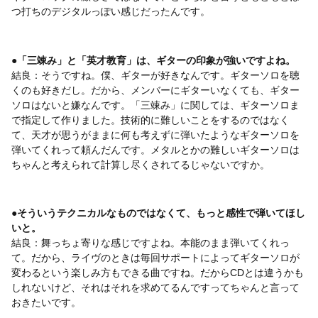
つ打ちのデジタルっぽい感じだったんです。
●「三竦み」と「英才教育」は、ギターの印象が強いですよね。
結良：そうですね。僕、ギターが好きなんです。ギターソロを聴
くのも好きだし。だから、メンバーにギターいなくても、ギター
ソロはないと嫌なんです。「三竦み」に関しては、ギターソロま
で指定して作りました。技術的に難しいことをするのではなく
て、天才が思うがままに何も考えずに弾いたようなギターソロを
弾いてくれって頼んだんです。メタルとかの難しいギターソロは
ちゃんと考えられて計算し尽くされてるじゃないですか。
●そういうテクニカルなものではなくて、もっと感性で弾いてほし
いと。
結良：舞っちょ寄りな感じですよね。本能のまま弾いてくれっ
て。だから、ライヴのときは毎回サポートによってギターソロが
変わるという楽しみ方もできる曲ですね。だからCDとは違うかも
しれないけど、それはそれを求めてるんですってちゃんと言って
おきたいです。