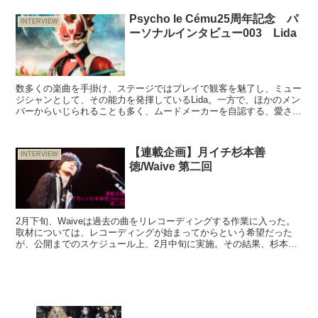
Psycho le Cému25周年記念 パ
INTERVIEW
ーソナルインタビュー003 Lida
数多くの楽曲を手掛け、ステージではプレイで観客を魅了し、ミュー
ジシャンとして、その能力を発揮しているLida。一方で、ほかのメン
バーからいじられることも多く、ムードメーカーを自認する、愛され
キャラでもある。十代でギターと運命的に出会った彼が...
【連載企画】月イチ杉本善
INTERVIEW
徳/Waive 第二回
2月下旬、Waiveは過去の曲をリレコーディングする作業に入った。
取材については、レコーディングが始まってからという希望だった
が、公開までのスケジュール上、2月中旬に実施。その結果、杉本善
徳が抱える内面が露わになるインタビューとなった。決し...