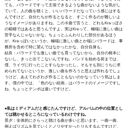
ても、バラードですって主張できるような曲がないような気がし
ていて。人の曲を聴くと、いいバラードだなっていう感じはする
んですけど、自分たちが作るとなると、すごく作るのが難しいよ
うなイメージがありますね。この８曲で言うと、どれもKraっぽさ
の範疇ではあると思うんですよ。実はKraって、極端に激しい曲は
苦手なんじゃないかな。ちょっとふんわりした部分があるほう
が、Kraっぽいというか。極端に激しい曲とか端にバラードは、事
務所を含めて特に望んではなかったかな、自分自身も。
結良：バラードでも激しい曲でも育ってないから、自分の根本に
ないし、きっと出てこないんですね。バンドを始める前までは、
僕、ライヴに行ったことすらなかったし。そもそも別にうちに求
められてないというか、激しい曲を作ろうと思えば作れるでしょ
うけど、あえてわざわざ作ることもないのかなっていう気はしま
す。僕の中では、「色のない絵画」はバラードのイメージですし
ね、ちょっとテンポは速いですけど。
●私はミディアムだと感じたんですけど、アルバムの中の位置とし
ては聴かせるところになっているわけですね。
景夕：全体的にさらっと聴ける曲が多いと思います。一曲一曲、
例えばリズムを見ていくとノリやすかったりもするんですけど、