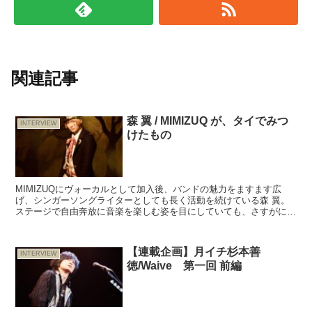
関連記事
森 翼 / MIMIZUQ が、タイでみつ
INTERVIEW
けたもの
MIMIZUQにヴォーカルとして加入後、バンドの魅力をますます広
げ、シンガーソングライターとしても長く活動を続けている森 翼。
ステージで自由奔放に音楽を楽しむ姿を目にしていても、さすがに
「タイに行く！」という言葉には驚いた。誰ひとり彼を知ら...
【連載企画】月イチ杉本善
INTERVIEW
徳/Waive 第一回 前編