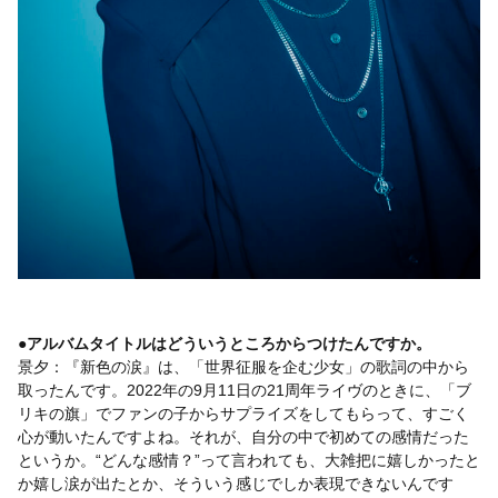
●アルバムタイトルはどういうところからつけたんですか。
景夕：『新色の涙』は、「世界征服を企む少女」の歌詞の中から
取ったんです。2022年の9月11日の21周年ライヴのときに、「ブ
リキの旗」でファンの子からサプライズをしてもらって、すごく
心が動いたんですよね。それが、自分の中で初めての感情だった
というか。“どんな感情？”って言われても、大雑把に嬉しかったと
か嬉し涙が出たとか、そういう感じでしか表現できないんです