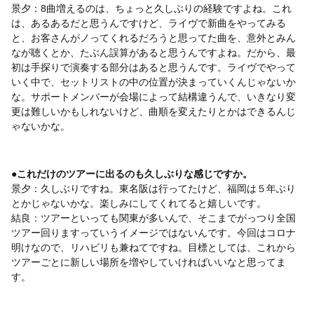
景夕：8曲増えるのは、ちょっと久しぶりの経験ですよね。これ
は、あるあるだと思うんですけど、ライヴで新曲をやってみる
と、お客さんがノってくれるだろうと思ってた曲を、意外とみん
なが聴くとか、たぶん誤算があると思うんですよね。だから、最
初は手探りで演奏する部分はあると思うんです。ライヴでやって
いく中で、セットリストの中の位置が決まっていくんじゃないか
な。サポートメンバーが会場によって結構違うんで、いきなり変
更は難しいかもしれないけど、曲順を変えたりとかはできるんじ
ゃないかな。
●これだけのツアーに出るのも久しぶりな感じですか。
景夕：久しぶりですね。東名阪は行ってたけど、福岡は５年ぶり
とかじゃないかな。楽しみにしてくれてると嬉しいです。
結良：ツアーといっても関東が多いんで、そこまでがっつり全国
ツアー回りますっていうイメージではないんです。今回はコロナ
明けなので、リハビリも兼ねてですね。目標としては、これから
ツアーごとに新しい場所を増やしていければいいなと思ってま
す。