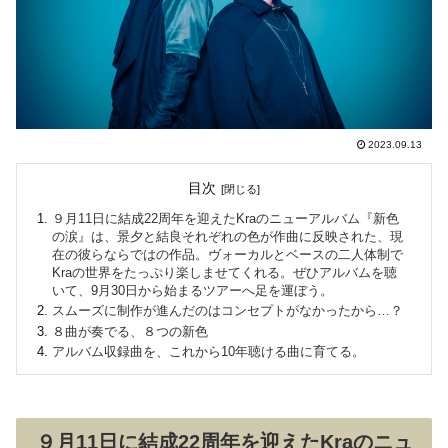
2023.09.13
目次
９月11日に結成22周年を迎えたKraのニューアルバム『新色
の涙』は、景夕と結良それぞれの色が作曲に反映された、現
在の彼らならではの作品。ヴォーカルとベースの二人体制で
Kraの世界をたっぷり楽しませてくれる。ぜひアルバムを聴
いて、9月30日から始まるツアーへ足を運ぼう。
スムーズに制作が進んだのはコンセプトがなかったから…？
８曲が奏でる、８つの新色
アルバム収録曲を、これから10年聴ける曲に育てる。
９月11日に結成22周年を迎えたKraのニュ