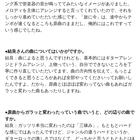
ング系で管楽器の音が鳴っててみたいなイメージがありました。
メロディを主体にアレンジすると言ってくれていたので、それを
しっかり進めていただいた感じです。「故に今」は、途中からテ
ンポが速くなるところも原曲のままだし、俺的にはこれですって
いう感じでしたね。
●結良さんの曲についてはいかがですか。
結良：曲によると思うんですけれども、基本的にはギターアレン
ジとドラムアレンジ、上物っていう、自分でできないところを丁
寧に作り直していただいてます。曲の方向性を伝えて、もっとよ
くできると思うところがあれば全部やってくださいってお願いし
たんですよ。だから、原曲とほぼほぼ変わってない曲もあればガ
ラッと変わった曲もあったりしますね。
●原曲からガラッと変わったっていう曲でいうと、どの辺りの曲で
すか。
結良：ガッツリ本当に変わったのは「三竦み」。もともとハード
な感じではあったんですけど、ジャンルの違うハードというか、
ギターロックの激しさではなくて、どっちかと言うともともとは4