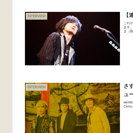
【連
INTERVIEW
これか
ます
ま（取
さす
INTERVIEW
ュ
aie/de
Cém