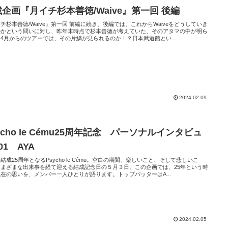
企画『月イチ杉本善徳/Waive』第一回 後編
チ杉本善徳/Waive』第一回 前編に続き、後編では、これからWaiveをどうしていき
のかという問いに対し、昨年末時点で杉本善徳が考えていた、そのアタマの中が明ら
4月からのツアーでは、その片鱗が見られるのか！？日本武道館とい...
2024.02.09
ycho le Cému25周年記念 パーソナルインタビュ
01 AYA
結成25周年となるPsycho le Cému。空白の期間、楽しいこと、そして悲しいこ
さまざまな出来事を経て迎える結成記念日の５月３日。この企画では、25年という時
在の思いを、メンバー一人ひとりが語ります。トップバッターはA...
2024.02.05