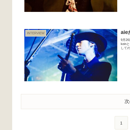
ai
INTERVIEW
9月26日
kei
しての
次
1