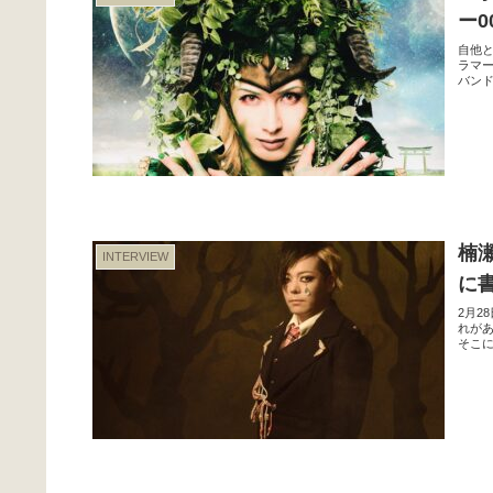
ー0
自他と
ラマ
バンド
楠瀬
INTERVIEW
に
2月2
れが
そこに