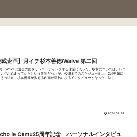
載企画】月イチ杉本善徳/Waive 第二回
旬、Waiveは過去の曲をリレコーディングする作業に入った。取材については、レコ
ィングが始まってからという希望だったが、公開までのスケジュール上、2月中旬に
その結果、杉本善徳が抱える内面が露わになるインタビューとなった。決し...
2024.02.29
ycho le Cému25周年記念 パーソナルインタビュ