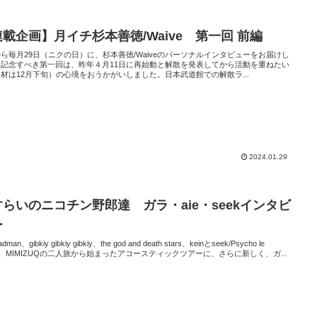
載企画】月イチ杉本善徳/Waive 第一回 前編
ら毎月29日（ニクの日）に、杉本善徳/Waiveのパーソナルインタビューをお届けし
。記念すべき第一回は、昨年４月11日に再始動と解散を発表してから活動を重ねたい
材は12月下旬）の心境をおうかがいしました。日本武道館での解散ラ...
2024.01.29
らいのニコチン野郎達 ガラ・aie・seekインタビ
ー
adman、gibkiy gibkiy gibkiy、the god and death stars、keinとseek/Psycho le
u、MIMIZUQの二人旅から始まったアコースティックツアーに、さらに新しく、ガ...