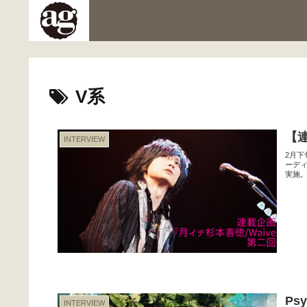
V系
【連
INTERVIEW
2月下
ーデ
実施。
Ps
INTERVIEW