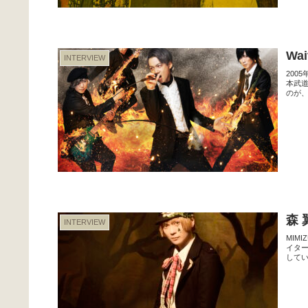
W
INTERVIEW
200
本武
のが、
森 
INTERVIEW
MIM
イタ
してい