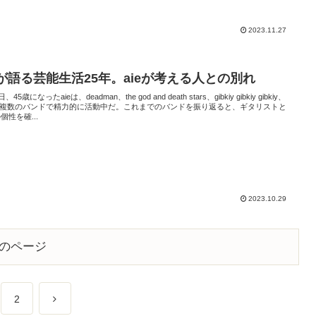
2023.11.27
eが語る芸能生活25年。aieが考える人との別れ
、45歳になったaieは、deadman、the god and death stars、gibkiy gibkiy gibkiy、
nと複数のバンドで精力的に活動中だ。これまでのバンドを振り返ると、ギタリストと
個性を確...
2023.10.29
のページ
2