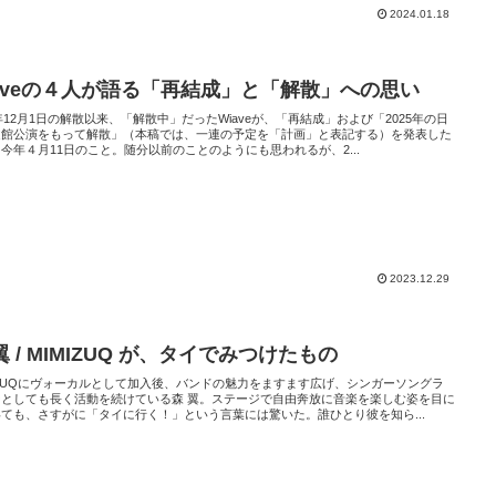
2024.01.18
aiveの４人が語る「再結成」と「解散」への思い
5年12月1日の解散以来、「解散中」だったWiaveが、「再結成」および「2025年の日
道館公演をもって解散」（本稿では、一連の予定を「計画」と表記する）を発表した
今年４月11日のこと。随分以前のことのようにも思われるが、2...
2023.12.29
翼 / MIMIZUQ が、タイでみつけたもの
IZUQにヴォーカルとして加入後、バンドの魅力をますます広げ、シンガーソングラ
ーとしても長く活動を続けている森 翼。ステージで自由奔放に音楽を楽しむ姿を目に
ても、さすがに「タイに行く！」という言葉には驚いた。誰ひとり彼を知ら...