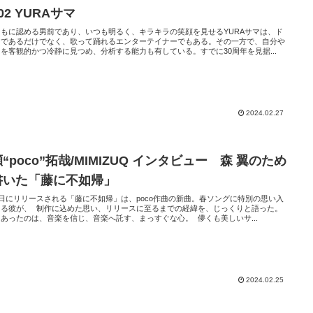
02 YURAサマ
もに認める男前であり、いつも明るく、キラキラの笑顔を見せるYURAサマは、ド
ーであるだけでなく、歌って踊れるエンターテイナーでもある。その一方で、自分や
を客観的かつ冷静に見つめ、分析する能力も有している。すでに30周年を見据...
2024.02.27
“poco”拓哉/MIMIZUQ インタビュー 森 翼のため
書いた「藤に不如帰」
8日にリリースされる「藤に不如帰」は、poco作曲の新曲。春ソングに特別の思い入
ある彼が、 制作に込めた思い、リリースに至るまでの経緯を、じっくりと語った。
あったのは、音楽を信じ、音楽へ託す、まっすぐな心。 儚くも美しいサ...
2024.02.25