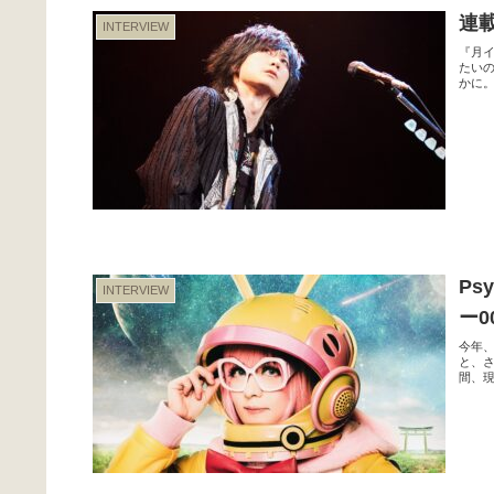
連載
INTERVIEW
『月イ
たい
かに。
Ps
INTERVIEW
ー0
今年、
と、
間、現