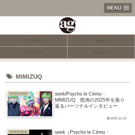
MENU
INTERVIEW
NEWS
REPORT
REVIEW
MIMIZUQ
seek/Psycho le Cému・
INTERVIEW
MIMIZUQ 怒涛の2025年を振り
返るパーソナルインタビュー
2025.12.15
seek（Psycho le Cému・
INTERVIEW