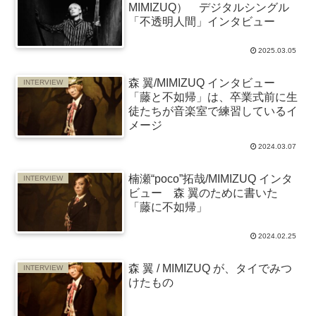
MIMIZUQ） デジタルシングル
「不透明人間」インタビュー
2025.03.05
森 翼/MIMIZUQ インタビュー
INTERVIEW
「藤と不如帰」は、卒業式前に生
徒たちが音楽室で練習しているイ
メージ
2024.03.07
楠瀬“poco”拓哉/MIMIZUQ インタ
INTERVIEW
ビュー 森 翼のために書いた
「藤に不如帰」
2024.02.25
森 翼 / MIMIZUQ が、タイでみつ
INTERVIEW
けたもの