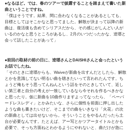
●なるほど。では、春のツアーで披露することを踏まえて書いた新
曲ということですね。
「僕はそうです。結果、間に合わなくなることがあるとしても、
目標としてはそこかなと思ってました。解散が決まって以降の新
曲は、復活後も含めてシリアスだから、その感じがしんどい人が
いるのかなと思うところがあるし、2月のいつだったかな、逹瑯と
会って話したことがあって」
●前回の取材の前の日に、逹瑯さんとDAISHIさんと会ったという
お話でしたね。
「そのときに逹瑯からも、Waiveが新曲を出すんだとしたら、解散
とかを意識してない明るい曲を聴きたいって言われたんです。ち
ょうど俺もそう思ってんねんという話をそのときしていて、近し
い第三者と自分の考えが一致しているなら今それを作るべきかな
と思ったり。仮に新曲を10曲作りますよってなったら、「ペーパ
ードレスレディ」とかみたいな、さらに個性を前面に押し出した
ような曲も書きたいけど、そこまでの曲をいきなり「火花」の次
の新曲としては出せないから。そういうことをやるんだったら土
台が必要なんです。たとえば、アー写とかツアータイトルとかも
必要で、そっち方面ねとわかるようにやれないと、曲だけが急に