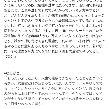
かどうかわからないじゃないですか。ここで賭けられるというと
きにもったいぶる奴は勝機を逃すと思ってます。若い頃であれば
あるほど、これを逃しても次でいいかっていう考え方をするけ
ど、どんどんタイムリミットが来て9回裏が近づくから。ミュージ
シャンとしての人生で考えたらもう終盤戦に入っているかもしれ
ないし、打つべきタイミングで打たなかったから、いまこれだけ
切羽詰まっちゃってるんですよ。若い頃にセオリーとされていた
武道館のライヴは8000人から1万人ぐらい入ってないといけない
とか、誰かの押し付けてきた理論だったのが、いまは仮に300人で
もやることに意味あるんちゃうかなって言ってるわけで。若い頃
に、その理論を味方にできていれば何回も武道館でやってるし
（笑）」
●なるほど。
「もったいぶったから、人生で達成できなかったことがあまりに
も多い。武道館だけの話じゃないと思うんですよ。何をやってて
も、ゲインがちっちゃかろうが何だろうが、ゲインだと思えるも
のがある以上は打てって思っちゃうんです、今となっては。ゲイ
ンが全くない状態で、でっかいゲインが得られるチャンスを待つ
って何様やねんって思う」