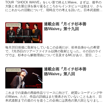
TOUR『SHOCK WAIVE』をいい形で終えたWaive。まずは、後半の
大阪と名古屋公演を振り返るところからインタビューは始まり、さら
にこれからの活動について、現時点での考えを訊いた。日本武道館と
いうゴールが着実に近づきつつ、まだまだで...
連載企画『月イチ杉本善
INTERVIEW
徳/Waive』第十九回
毎月20日前後に取材をしているこの企画だが、杉本自身からの希望
で、7月25日のツアーファイナル以降の取材となった。その日のライ
ヴでは、杉本から解散理由について言及するMCがあり、翌日、この
インタビューは行われた。充実したツアーを終え、日本武...
連載企画『月イチ杉本善
INTERVIEW
徳/Waive』第八回
これまでの楽曲の再録作品リリースに向けて、絶賛レコーディング中
のWaive。ただ、作品の詳細はまだ発表されていないこともあり、日
本武道館までの道のりを追うこの企画には異色の第八回となりまし
た。とはいえ、杉本善徳が表現活動において重視している...