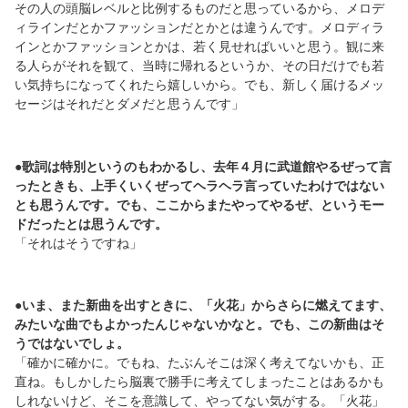
その人の頭脳レベルと比例するものだと思っているから、メロデ
ィラインだとかファッションだとかとは違うんです。メロディラ
インとかファッションとかは、若く見せればいいと思う。観に来
る人らがそれを観て、当時に帰れるというか、その日だけでも若
い気持ちになってくれたら嬉しいから。でも、新しく届けるメッ
セージはそれだとダメだと思うんです」
●歌詞は特別というのもわかるし、去年４月に武道館やるぜって言
ったときも、上手くいくぜってヘラヘラ言っていたわけではない
とも思うんです。でも、ここからまたやってやるぜ、というモー
ドだったとは思うんです。
「それはそうですね」
●いま、また新曲を出すときに、「火花」からさらに燃えてます、
みたいな曲でもよかったんじゃないかなと。でも、この新曲はそ
うではないでしょ。
「確かに確かに。でもね、たぶんそこは深く考えてないかも、正
直ね。もしかしたら脳裏で勝手に考えてしまったことはあるかも
しれないけど、そこを意識して、やってない気がする。「火花」