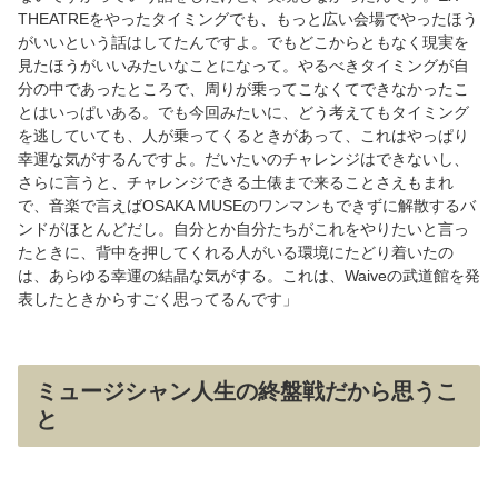
THEATREをやったタイミングでも、もっと広い会場でやったほう
がいいという話はしてたんですよ。でもどこからともなく現実を
見たほうがいいみたいなことになって。やるべきタイミングが自
分の中であったところで、周りが乗ってこなくてできなかったこ
とはいっぱいある。でも今回みたいに、どう考えてもタイミング
を逃していても、人が乗ってくるときがあって、これはやっぱり
幸運な気がするんですよ。だいたいのチャレンジはできないし、
さらに言うと、チャレンジできる土俵まで来ることさえもまれ
で、音楽で言えばOSAKA MUSEのワンマンもできずに解散するバ
ンドがほとんどだし。自分とか自分たちがこれをやりたいと言っ
たときに、背中を押してくれる人がいる環境にたどり着いたの
は、あらゆる幸運の結晶な気がする。これは、Waiveの武道館を発
表したときからすごく思ってるんです」
ミュージシャン人生の終盤戦だから思うこ
と