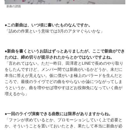
新曲の譜面
●この新曲は、いつ頃に書いたものなんですか。
「詰めの作業という意味では3月のアタマぐらいかな」
●新曲を書くというお話はずっとありましたが、ここで新曲ができ
たのは、締め切りが提示されたからとかではないですよね。
「言われてはない。ただ一昨日、田澤君とLINEで長めのやり取り
をしたんですけど、メンバー間では新曲がいるかどうか、未だに
本当に答えが見えない。仮に僕がいま極上のバラードを生んだと
ころで、最後のライヴでどの曲をやらないか論につながってしま
うというか、曲を増やせば増やすほどお役御免になっていく曲が
増えるから」
●
一回のライヴ演奏できる曲数には限界がありますからね。
「ファンが求めているとか、プロモーションしていく上で必要と
か、そういうことを置いておいたとき、果たして本当に新曲が必