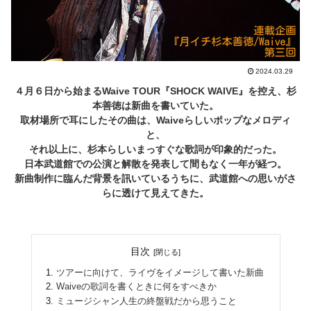
2024.03.29
４月６日から始まるWaive TOUR『SHOCK WAIVE』を控え、杉
本善徳は新曲を書いていた。
取材場所で耳にしたその曲は、Waiveらしいポップなメロディ
と、
それ以上に、杉本らしいまっすぐな歌詞が印象的だった。
日本武道館での公演と解散を発表して間もなく一年が経つ。
新曲制作に臨んだ背景を訊いているうちに、武道館への思いがさ
らに透けて見えてきた。
目次
ツアーに向けて、ライヴをイメージして書いた新曲
Waiveの歌詞を書くときに何をすべきか
ミュージシャン人生の終盤戦だから思うこと