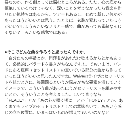
要なのか、作る側としては悩むところがある。ただ、心の底から
拒絶しているわけじゃなく、深いことを考えなかったら音楽を作
りたい気持ちはあるから。ツアーもあるし、せめて新しい何かが
あったほうがいいとは思う。たとえば、衣装が変わっていたほう
がいいでしょうみたいなノリと一緒で、曲があっても素敵なんじ
ゃない？ みたいな感覚ではある」
●そこでどんな曲を作ろうと思ったんですか。
「自分たちの年齢とか、田澤君があれだけ歌えるからとかもあっ
て、必然的にバラードを書きがちなんですよ。でもいまは、バン
ドにある座席（セットリスト）の空いている部分の曲から作って
いったほうがいいと思ったんですね。Waiveのライヴのセットリス
トを組むときに、毎回困るというか悩みがちな要素を潰していく
イメージで、こういう曲があったほうがセットリストを組みやす
いとか、そういうことを考えました。しいて言うなら
「PEACE?」とか「あの花が咲く頃に」とか「HONEY」とか、あ
くまでもライブのセットリストとしての意味合いで、ああいう感
じの立ち位置に、いまっぽいものが増えてもいいのかなと」