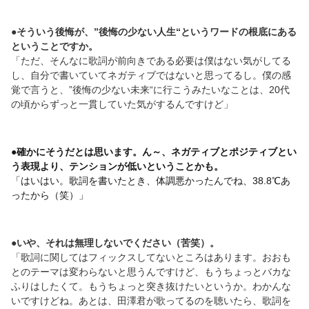
●そういう後悔が、”後悔の少ない人生“というワードの根底にある
ということですか。
「ただ、そんなに歌詞が前向きである必要は僕はない気がしてる
し、自分で書いていてネガティブではないと思ってるし。僕の感
覚で言うと、”後悔の少ない未来“に行こうみたいなことは、20代
の頃からずっと一貫していた気がするんですけど」
●確かにそうだとは思います。ん～、ネガティブとポジティブとい
う表現より、テンションが低いということかも。
「はいはい。歌詞を書いたとき、体調悪かったんでね、38.8℃あ
ったから（笑）」
●いや、それは無理しないでください（苦笑）。
「歌詞に関してはフィックスしてないところはあります。おおも
とのテーマは変わらないと思うんですけど、もうちょっとバカな
ふりはしたくて。もうちょっと突き抜けたいというか。わかんな
いですけどね。あとは、田澤君が歌ってるのを聴いたら、歌詞を