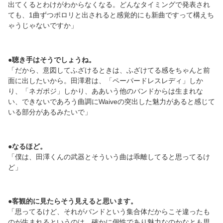
出てくるとわけがわからなくなる。どんなタイミングで発表され
ても、1曲ずつポロリと出されると感覚的にも新曲ですって構えち
ゃうじゃないですか」
●聴き手はそうでしょうね。
「だから、意図してふざけるときは、ふざけてる感をちゃんと前
面に出したいから。田澤君は、「ペーパードレスレディ」しか
り、「ネガポジ」しかり、ああいう他のバンドからは生まれな
い、できないであろう曲調にWaiveの突出した魅力があると感じて
いる部分があるみたいで」
●なるほど。
「僕は、田澤くんの武器とそういう曲は乖離してると思ってるけ
ど」
●客観的に見たらそう見えると思います。
「思ってるけど、それがバンドという集合体だからこそ違ったも
のが生まれるというのは、確かに個性であり魅力なのかなとも思