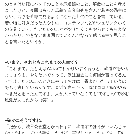
のときは明確にバンドのことや武道館のこと、解散のことを考え
ましたけど、今回はもっと広義で自分自身を含んだ若さの渦中に
ない、若さを俯瞰で見るようになった世代のことを書いている。
若い頃に好きだった人やもの、コンテンツなどがシュリンクいく
のを見ていて、だいたいのことがやりたくてもやらせてもらえな
かったり、できないまま閉じていくんだなって感じる中で思うこ
とを書いたというか」
●いま？、それともこれまでの人生で？
「これまで。たとえばWaiveでわかりやすく言うと、武道館をやり
ましょうよ、やりたいですって、僕は過去にも何回か言ってるん
ですよ。たぶんこのときにやっておけば一番よかったっていうの
をもう逃しているんです。直近で言ったら、僕はコロナ禍でやる
べきだと思ったんですよ。人が入っていなくても“ですよね”で済む
風潮があったから（笑）」
●確かにそうですね。
「だから、渋谷公会堂とか言わずに、武道館のほうがいいんじゃ
ないですかっていう話をしたけど、実現しなかったんです。EX