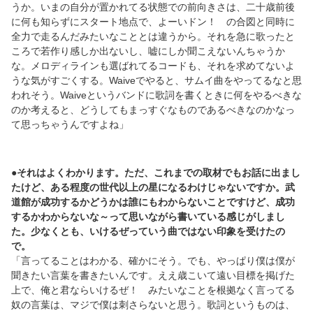
うか。いまの自分が置かれてる状態での前向きさは、二十歳前後
に何も知らずにスタート地点で、よーいドン！ の合図と同時に
全力で走るんだみたいなこととは違うから。それを急に歌ったと
ころで若作り感しか出ないし、嘘にしか聞こえないんちゃうか
な。メロディラインも選ばれてるコードも、それを求めてないよ
うな気がすごくする。Waiveでやると、サムイ曲をやってるなと思
われそう。Waiveというバンドに歌詞を書くときに何をやるべきな
のか考えると、どうしてもまっすぐなものであるべきなのかなっ
て思っちゃうんですよね」
●それはよくわかります。ただ、これまでの取材でもお話に出まし
たけど、ある程度の世代以上の星になるわけじゃないですか。武
道館が成功するかどうかは誰にもわからないことですけど、成功
するかわからないな～って思いながら書いている感じがしまし
た。少なくとも、いけるぜっていう曲ではない印象を受けたの
で。
「言ってることはわかる、確かにそう。でも、やっぱり僕は僕が
聞きたい言葉を書きたいんです。ええ歳こいて遠い目標を掲げた
上で、俺と君ならいけるぜ！ みたいなことを根拠なく言ってる
奴の言葉は、マジで僕は刺さらないと思う。歌詞というものは、